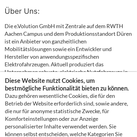
Über Uns:
Die e.Volution GmbH mit Zentrale auf dem RWTH
Aachen Campus und dem Produktionsstandort Düren
ist ein Anbieter von ganzheitlichen
Mobilitätslösungen sowie ein Entwickler und
Hersteller von anwendungsspezifischen
Elektrofahrzeugen. Aktuell produziert das
Unternehmen robuste, elektrische Nutzfahrzeuge in
Serie und entwickelt eine maximal nachhaltige
Diese Website nutzt Cookies, um
Fahrzeugplattform für neue Mobilitäts- und
bestmögliche Funktionalität bieten zu können.
Fahrzeuglösungen.
Dazu gehören wesentliche Cookies, die für den
Betrieb der Website erforderlich sind, sowie andere,
die nur für anonyme statistische Zwecke, für
Bitte richten Sie Ihre Bewerbung an:
Komforteinstellungen oder zur Anzeige
Human Resources
personalisierter Inhalte verwendet werden. Sie
T +49 241 47576 0
können selbst entscheiden, welche Kategorien Sie